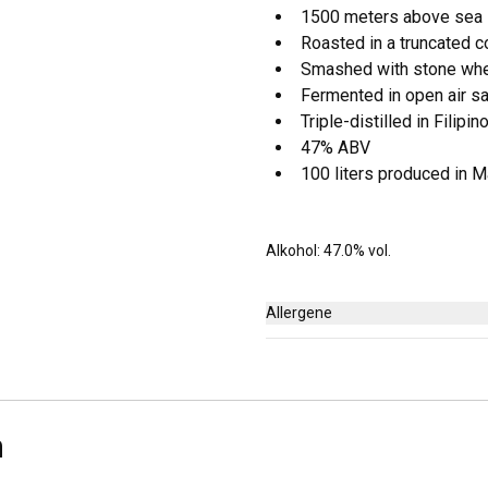
1500 meters above sea 
Roasted in a truncated c
Smashed with stone wh
Fermented in open air s
Triple-distilled in Filipi
47% ABV
100 liters produced in 
Alkohol: 47.0% vol.
Allergene
Keine
n