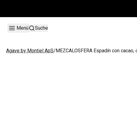
Menü
Suche
/
MEZCALOSFERA Espadín con cacao, ca
Agave by Montiel ApS