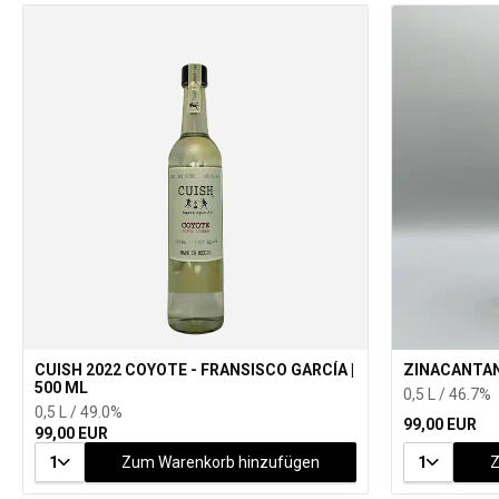
CUISH 2022 COYOTE - FRANSISCO GARCÍA |
ZINACANTAN 
500 ML
0,5 L / 46.7%
0,5 L / 49.0%
99,00 EUR
99,00 EUR
1
Zum Warenkorb hinzufügen
1
Z