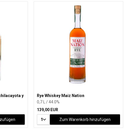
ilacayota y
Rye Whiskey Maiz Nation
0,7 L / 44.0%
139,00 EUR
nzufügen
1
Zum Warenkorb hinzufügen