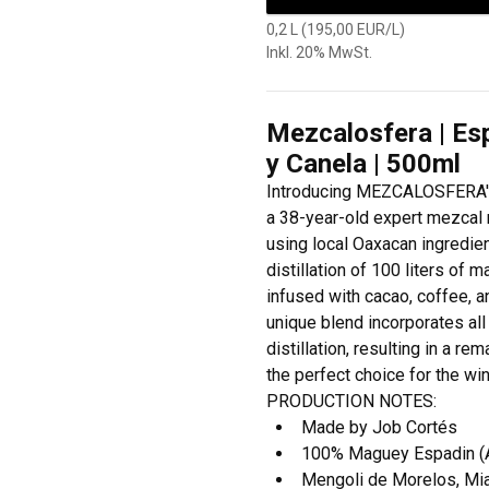
0,2 L (195,00 EUR/L)
Inkl. 20% MwSt.
Mezcalosfera | Es
y Canela | 500ml
Introducing MEZCALOSFERA's
a 38-year-old expert mezcal m
using local Oaxacan ingredient
distillation of 100 liters of 
infused with cacao, coffee, an
unique blend incorporates all 
distillation, resulting in a re
the perfect choice for the wi
PRODUCTION NOTES:
Made by Job Cortés
100% Maguey Espadin (Ag
Mengoli de Morelos, Mia