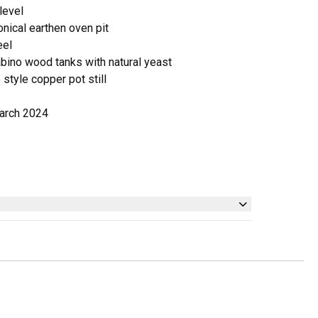
level
onical earthen oven pit
eel
abino wood tanks with natural yeast
no style copper pot still
March 2024