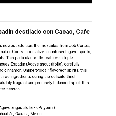
padin destilado con Cacao, Cafe
 newest addition: the mezcales from Job Cortés,
aker. Cortés specializes in infused agave spirits,
s. This particular bottle features a triple
maguey Espadín (Agave angustifolia), carefully
d cinnamon. Unlike typical "flavored" spirits, this
three ingredients during the delicate third
markably fragrant and precisely balanced spirit. It is
nter season.
ave angustifolia - 6-9 years)
huatlán, Oaxaca, México